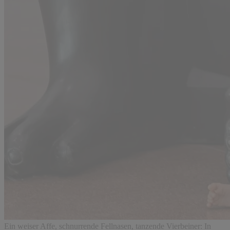
Ein weiser Affe, schnurrende Fellnasen, tanzende Vierbeiner: In