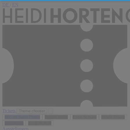
DE
/
EN
Tickets
Theme chooser
Niki de Saint Phalle
Gustav Klimt
Egon Schiele
Sylvie Fleury
Yves Klein
Andy Warhol
Ausstellungen