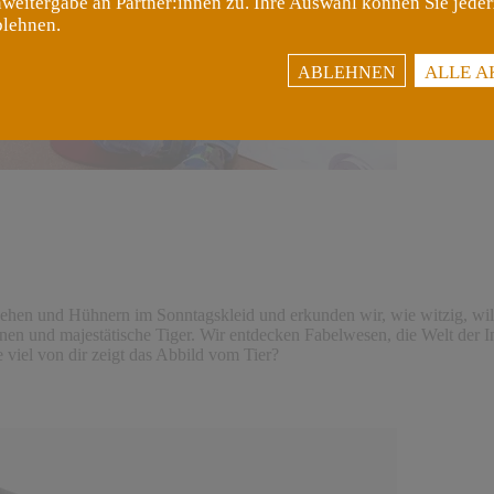
weitergabe an Partner:innen zu. Ihre Auswahl können Sie jeder
blehnen.
ALLE A
ABLEHNEN
hen und Hühnern im Sonntagskleid und erkunden wir, wie witzig, wild
nen und majestätische Tiger. Wir entdecken Fabelwesen, die Welt der I
viel von dir zeigt das Abbild vom Tier?