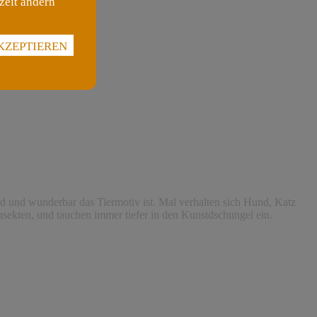
zeit ändern
KZEPTIEREN
 und wunderbar das Tiermotiv ist. Mal verhalten sich Hund, Katz
nsekten, und tauchen immer tiefer in den Kunstdschungel ein.