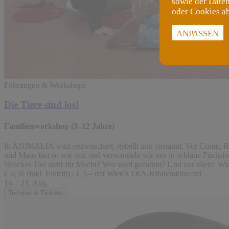
sowie der Daten
oder Cookies a
ANPASSEN
Führungen & Workshops
Die Tiere sind los!
Familienworkshop (3–12 Jahre)
In ANIMALIA wird gezwitschert, gebellt und gestaunt. Vor Comic-Re
und Maus fast so wie wir, mal verwandeln wir uns in schlaue Füchsin
Welches Tier steht für Macht? Wer wird gezähmt? Und vor allem: Wie 
€ 4,50 (inkl. Eintritt) / € 3,– mit WienXTRA-Kinderaktivcard
16. / 23. Aug.
Termine & Tickets