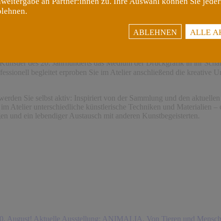
weitergabe an Partner:innen zu. Ihre Auswahl können Sie jeder
blehnen.
ALLE A
ABLEHNEN
stler des 20. Jahrhunderts das Medium der Druckgrafik in ihr Schaffe
nell begleitet erproben Sie im Atelier anschließend die kreative Ums
 werden Sie selbst aktiv: Inspiriert von der Sammlung und den aktuell
im Atelier unterschiedliche künstlerische Techniken und Materialien – 
en und ein lebendiger Austausch mit anderen Kunstbegeisterten.
0. August!
Aktuelle Ausstellung: ANIMALIA. Von Tieren und Mensche