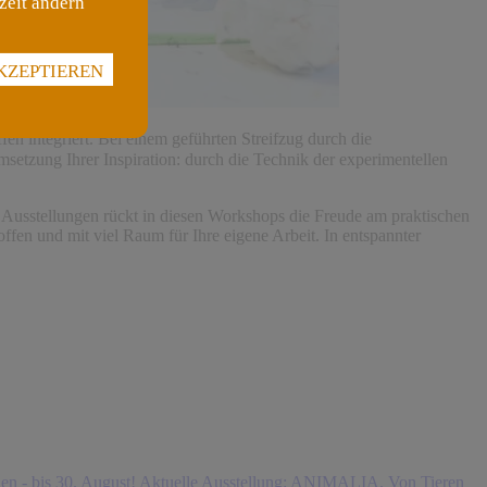
zeit ändern
KZEPTIEREN
n integriert. Bei einem geführten Streifzug durch die
etzung Ihrer Inspiration: durch die Technik der experimentellen
en Ausstellungen rückt in diesen Workshops die Freude am praktischen
offen und mit viel Raum für Ihre eigene Arbeit. In entspannter
n - bis 30. August!
Aktuelle Ausstellung: ANIMALIA. Von Tieren