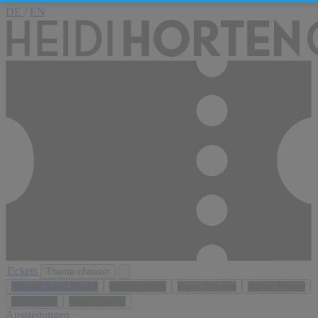
DE
/
EN
Tickets
Theme chooser
Niki de Saint Phalle
Gustav Klimt
Egon Schiele
Sylvie Fleury
Yves Klein
Andy Warhol
Ausstellungen