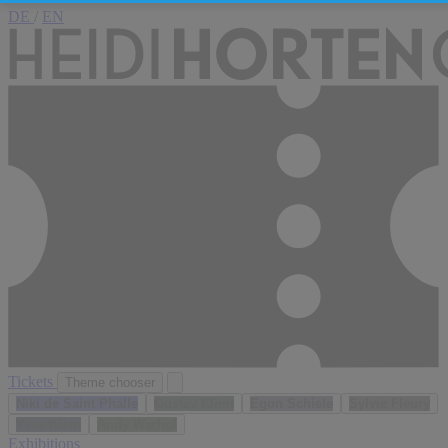
DE
/
EN
Tickets
Theme chooser
Niki de Saint Phalle
Gustav Klimt
Egon Schiele
Sylvie Fleury
Yves Klein
Andy Warhol
Exhibitions