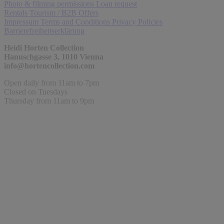
Photo & filming permissions
Loan request
Rentals
Tourism / B2B Offers
Impressum
Terms and Conditions
Privacy Policies
Barrierefreiheitserklärung
Heidi Horten Collection
Hanuschgasse 3, 1010 Vienna
info@hortencollection.com
Open daily from 11am to 7pm
Closed on Tuesdays
Thursday from 11am to 9pm