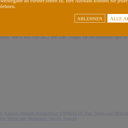
weitergabe an Partner:innen zu. Ihre Auswahl können Sie jeder
blehnen.
ALLE A
ABLEHNEN
eit oder ungezügelte Macht. Während dieser Ausstellungstour führt das
hren. Von A wie Affe bis Z wie Zoo. Folgen Sie der tierischen Spur in
0. August!
Aktuelle Ausstellung: ANIMALIA. Von Tieren und Mensche
on Tieren und Menschen - bis 30. August!