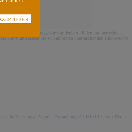
zeit ändern
KZEPTIEREN
 Tier die Regie! Es zeigt, wie wir denken, fühlen und herrschen,
 der Kunst und lassen Sie sich auf einen überraschenden Blickwechsel
n - bis 30. August!
Aktuelle Ausstellung: ANIMALIA. Von Tieren