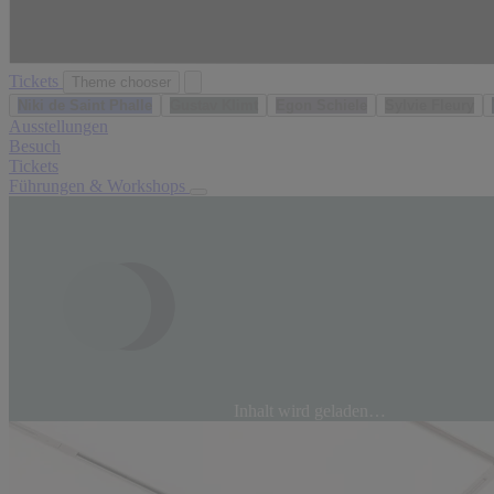
Tickets
Theme chooser
Niki de Saint Phalle
Gustav Klimt
Egon Schiele
Sylvie Fleury
Ausstellungen
Besuch
Tickets
Führungen & Workshops
Inhalt wird geladen…