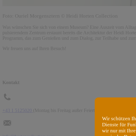
Foto: Ouriel Morgensztern © Heidi Horten Collection
Was wünschen Sie sich von einem Museum? Eine Auszeit vom Alltag? 
pulsierendem Zentrum erstaunt bereits die Architektur der Heidi Horte
Programm, das zum Genießen und zum Dialog, zur Teilhabe und zu
Wir freuen uns auf Ihren Besuch!
Kontakt
+43 1 5125020
(Montag bis Freitag außer Feiertag 9 bis 16 Uhr)
Wir schützen Ih
Dienste für Fun
wir nur mit Ihr