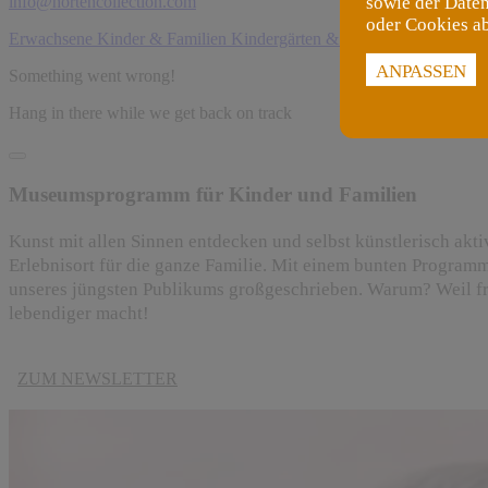
info@hortencollection.com
sowie der Daten
oder Cookies a
Erwachsene
Kinder & Familien
Kindergärten & Schulklassen
ANPASSEN
Something went wrong!
Hang in there while we get back on track
Museumsprogramm für Kinder und Familien
Kunst mit allen Sinnen entdecken und selbst künstlerisch akti
Erlebnisort für die ganze Familie. Mit einem bunten Program
unseres jüngsten Publikums großgeschrieben. Warum? Weil f
lebendiger macht!
ZUM NEWSLETTER