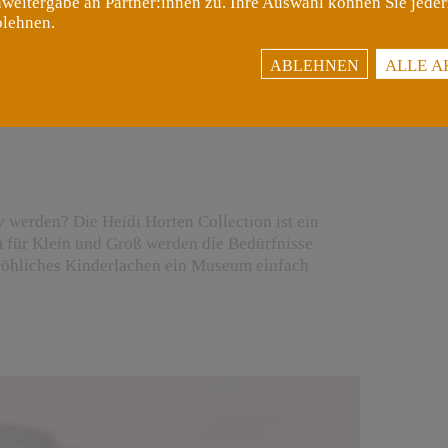
weitergabe an Partner:innen zu. Ihre Auswahl können Sie jeder
blehnen.
ALLE A
ABLEHNEN
v werden? Die Heidi Horten Collection ist ein
m für Klein und Groß werden die Bedürfnisse
röhliches Kinderlachen ein Museum einfach