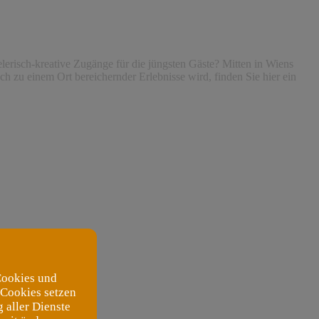
risch-kreative Zugänge für die jüngsten Gäste? Mitten in Wiens
ch zu einem Ort bereichernder Erlebnisse wird, finden Sie hier ein
Cookies und
 Cookies setzen
 aller Dienste